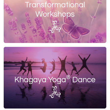
Transformational
Workshops
®
Khagaya Yoga
Dance