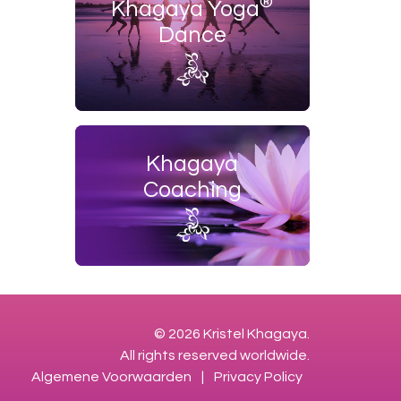
®
Khagaya Yoga
Dance
Khagaya
Coaching
© 2026 Kristel Khagaya.
All rights reserved worldwide.
Algemene Voorwaarden
|
Privacy Policy