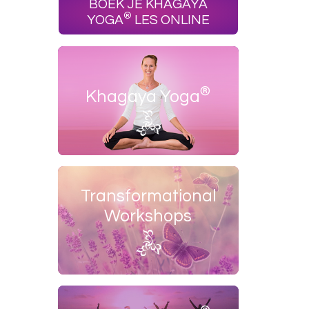
BOEK JE KHAGAYA
®
YOGA
LES ONLINE
®
Khagaya Yoga
Transformational
Workshops