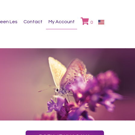
 een Les
Contact
My Account
0