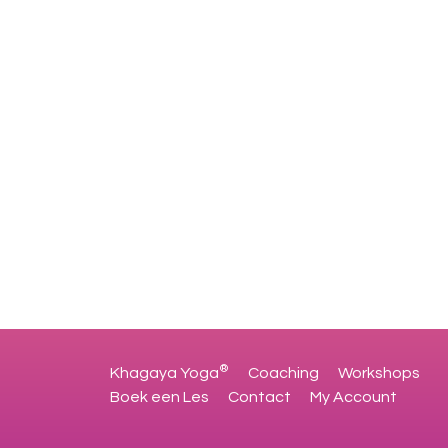
®
Khagaya Yoga
Coaching
Workshops
Boek een Les
Contact
My Account